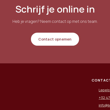
onderbreken en op iets anders te
Schrijf je online in
richten. Je oefent nieuwe, positieve
gedachten en wordt milder voor jezelf.
Heb je vragen? Neem contact op met ons team.
Contact opnemen
CONTAC
Lepels
+32 47
info@l