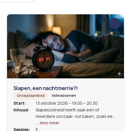
Slapen, een nachtmerrie?!
Groepsaanbod
Volwassenen
Start:
13 oktober 2026 – 19.00 – 20.30
Inhoud:
Slapeloosheid heeft vaak een of
meerdere oorzaak- oorzaken, zoals een
levensgebeurtenis, stress, medische
… lees meer
redenen,... Als de oorzaak wordt
Sessies:
5