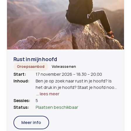
Rust in mijn hoofd
Groepsaanbod
Volwassenen
Start:
17 november 2026 – 18.30 – 20.00
Inhoud:
Ben je op zoek naar rust in je hoofd? Is
het druk in je hoofd? Staat je hoofd nooit
stil? Krijg je soms hoofdpijn omdat je
… lees meer
denkt, herdenkt en blijft denken …? Wil jij
Sessies:
5
anders leren denken en zo minder stress
Status:
Plaatsen beschikbaar
ervaren? Dan is deze 5 weken-training
echt iets voor jou! In deze training
Meer info
werken we op een actieve manier aan