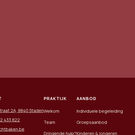
T
PRAKTIJK
AANBOD
traat 2A, 8840 Staden
Welkom
Individuele begeleiding
2 433 822
Team
Groepsaanbod
ichtbaken.be
Dringende hulp?
Kinderen & jongeren