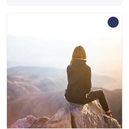
het bewustworden van je gedachten,
anders leren denken en meer controle
hebben over je denken. Je leert
mediteren of frist bekende technieken
op. We nemen je gedachten onder de
loep, dagen ze uit en proberen ze meer
onder controle te krijgen. Je krijgt tips en
tools om je denken sneller te
onderbreken en op iets anders te
richten. Je oefent nieuwe, positieve
gedachten en wordt milder voor jezelf.