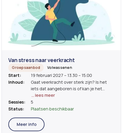
Van stress naar veerkracht
Groepsaanbod
Volwassenen
Start:
19 februari 2027 – 13.30 – 15.00
Inhoud:
Gaat veerkracht over sterk zijn? Is het
iets dat aangeboren is of kan je het
leren? Wanneer veerde jij in het verleden
… lees meer
recht na een tegenslag? Het leven zit vol
Sessies:
5
kleine en grote uitdagingen. Deze vragen
Status:
Plaatsen beschikbaar
soms (te) veel van ons. Veerkracht is de
kunst om mee te deinen op de golven
Meer info
van verandering. Veerkracht zegt iets