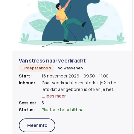
Van stress naar veerkracht
Groepsaanbod
Volwassenen
Start:
16 november 2026 – 09.30 – 11.00
Inhoud:
Gaat veerkracht over sterk zijn? Is het
iets dat aangeboren is of kan je het
leren? Wanneer veerde jij in het verleden
… lees meer
recht na een tegenslag? Het leven zit vol
Sessies:
5
kleine en grote uitdagingen. Deze vragen
Status:
Plaatsen beschikbaar
soms (te) veel van ons. Veerkracht is de
kunst om mee te deinen op de golven
Meer info
van verandering. Veerkracht zegt iets