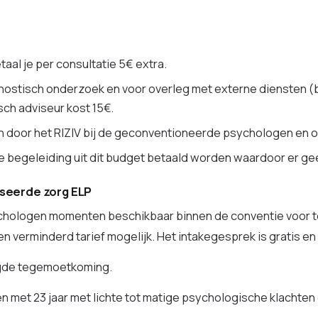
al je per consultatie 5€ extra.
ostisch onderzoek en voor overleg met externe diensten (bij
ch adviseur kost 15€.
ien door het RIZIV bij de geconventioneerde psychologen en
egeleiding uit dit budget betaald worden waardoor er gee
iseerde zorg ELP
sychologen momenten beschikbaar binnen de conventie voor t
een verminderd tarief mogelijk. Het intakegesprek is gratis en
oogde tegemoetkoming.
 en met 23 jaar met lichte tot matige psychologische klachte