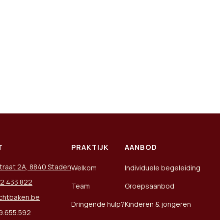
T
PRAKTIJK
AANBOD
traat 2A, 8840 Staden
Welkom
Individuele begeleiding
2 433 822
Team
Groepsaanbod
ichtbaken.be
Dringende hulp?
Kinderen & jongeren
9.655.592