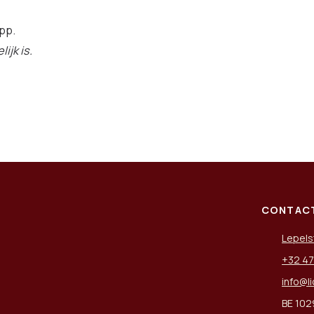
pp.
ijk is.
CONTAC
Lepels
+32 47
info@l
BE 102