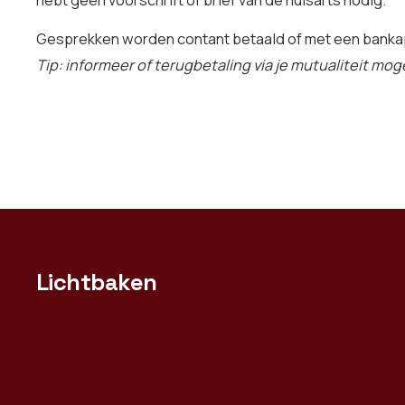
hebt geen voorschrift of brief van de huisarts nodig.
Gesprekken worden contant betaald of met een banka
Tip: informeer of terugbetaling via je mutualiteit mogel
Lichtbaken