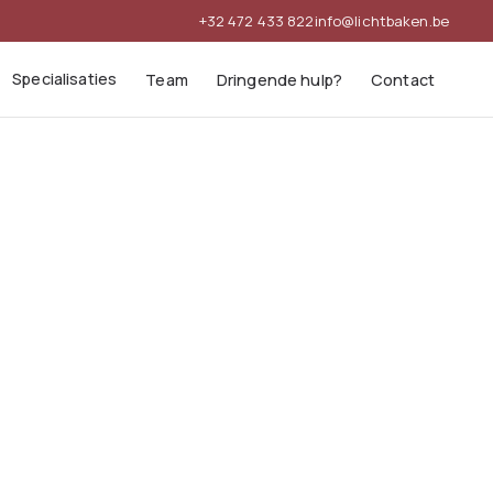
+32 472 433 822
info@lichtbaken.be
Specialisaties
Team
Dringende hulp?
Contact