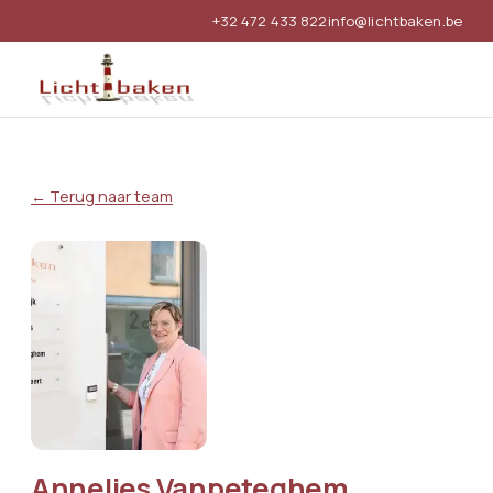
+32 472 433 822
info@lichtbaken.be
← Terug naar team
Annelies Vanpeteghem